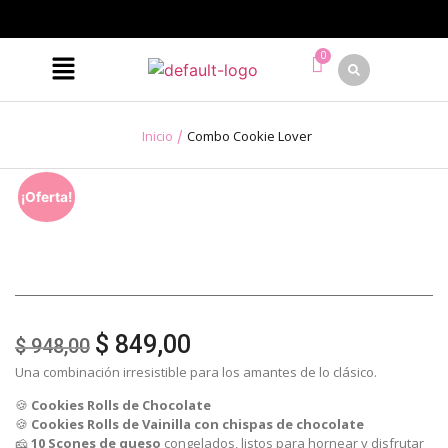
/
Inicio
Combo Cookie Lover
¡Oferta!
$
849,00
$
948,00
Una combinación irresistible para los amantes de lo clásico.
🍪
Cookies Rolls de Chocolate
🍪
Cookies Rolls de Vainilla con chispas de chocolate
🧀
10 Scones de queso
congelados, listos para hornear y disfrutar