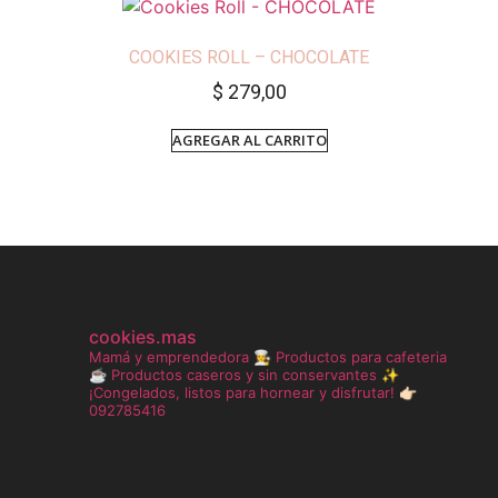
COOKIES ROLL – CHOCOLATE
$
279,00
AGREGAR AL CARRITO
cookies.mas
Mamá y emprendedora 👩‍🍳
Productos para cafeteria
☕️
Productos caseros y sin conservantes ✨
¡Congelados, listos para hornear y disfrutar!
👉🏻
092785416