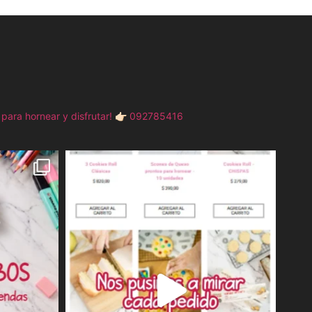
para hornear y disfrutar!
👉🏻 092785416