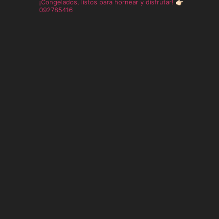
¡Congelados, listos para hornear y disfrutar!
👉🏻
092785416