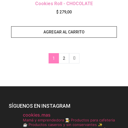
Cookies Roll - CHOCOLATE
$
279,00
AGREGAR AL CARRITO
1
2
SÍGUENOS EN INSTAGRAM
cookies.mas
Mamá y emprendedora 👩‍🍳
Productos para cafeteria
☕️
Productos caseros y sin conservantes ✨