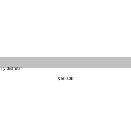
 y disfrutar
$
500,00