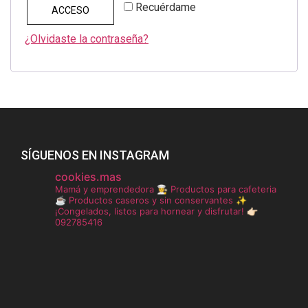
Recuérdame
ACCESO
¿Olvidaste la contraseña?
SÍGUENOS EN INSTAGRAM
cookies.mas
Mamá y emprendedora 👩‍🍳
Productos para cafeteria
☕️
Productos caseros y sin conservantes ✨
¡Congelados, listos para hornear y disfrutar!
👉🏻
092785416