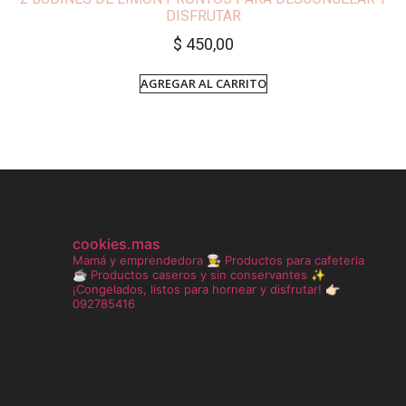
DISFRUTAR
$
450,00
AGREGAR AL CARRITO
cookies.mas
Mamá y emprendedora 👩‍🍳
Productos para cafeteria
☕️
Productos caseros y sin conservantes ✨
¡Congelados, listos para hornear y disfrutar!
👉🏻
092785416