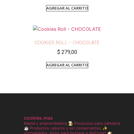
AGREGAR AL CARRITO
COOKIES ROLL – CHOCOLATE
$
279,00
AGREGAR AL CARRITO
cookies.mas
Mamá y emprendedora 👩‍🍳
Productos para cafeteria
☕️
Productos caseros y sin conservantes ✨
¡Congelados, listos para hornear y disfrutar!
👉🏻