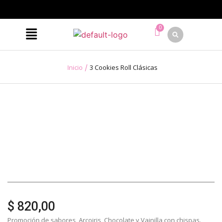
/
Inicio
3 Cookies Roll Clásicas
$
820,00
Promoción de sabores, Arcoiris, Chocolate y Vainilla con chispas.