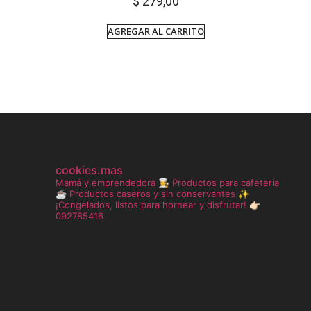
$
279,00
AGREGAR AL CARRITO
cookies.mas
Mamá y emprendedora 👩‍🍳
Productos para cafeteria
☕️
Productos caseros y sin conservantes ✨
¡Congelados, listos para hornear y disfrutar!
👉🏻
092785416