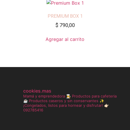
PREMIUM BOX 1
$
790,00
Agregar al carrito
cookies.mas
Mamá y emprendedora 👩‍🍳
Productos para cafeteria
☕️
Productos caseros y sin conservantes ✨
¡Congelados, listos para hornear y disfrutar!
👉🏻
092785416