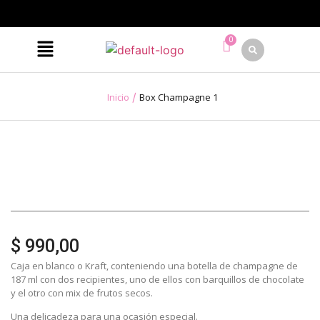
/
Inicio
Box Champagne 1
$
990,00
Caja en blanco o Kraft, conteniendo una botella de champagne de
187 ml con dos recipientes, uno de ellos con barquillos de chocolate
y el otro con mix de frutos secos.
Una delicadeza para una ocasión especial.