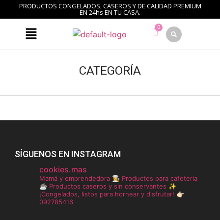
PRODUCTOS CONGELADOS, CASEROS Y DE CALIDAD PREMIUM
EN 24hs EN TU CASA.
CATEGORÍA
SÍGUENOS EN INSTAGRAM
cookies.mas
Mamá y emprendedora 👩‍🍳
Productos para cafeteria
☕️
Productos caseros y sin conservantes ✨
¡Congelados, listos para hornear y disfrutar!
👉🏻
092785416