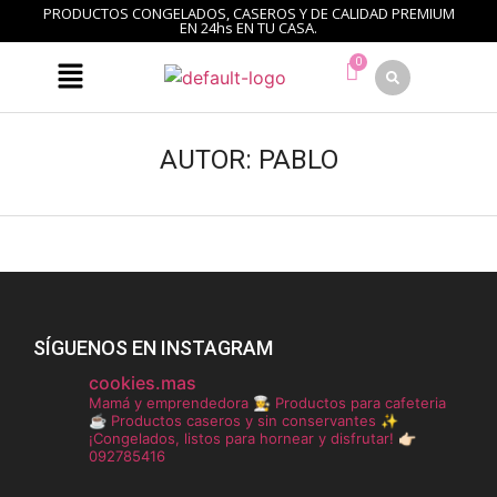
PRODUCTOS CONGELADOS, CASEROS Y DE CALIDAD PREMIUM
EN 24hs EN TU CASA.
AUTOR:
PABLO
SÍGUENOS EN INSTAGRAM
cookies.mas
Mamá y emprendedora 👩‍🍳
Productos para cafeteria
☕️
Productos caseros y sin conservantes ✨
¡Congelados, listos para hornear y disfrutar!
👉🏻
092785416